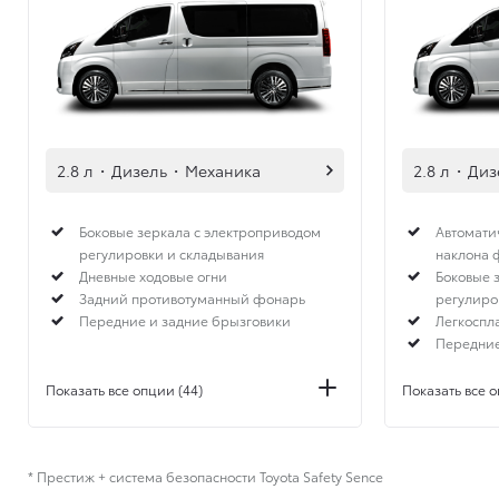
2.8 л
·
Дизель
·
Механика
2.8 л
·
Диз
Боковые зеркала с электроприводом
Автомати
регулировки и складывания
наклона 
Дневные ходовые огни
Боковые 
Задний противотуманный фонарь
регулиро
Передние и задние брызговики
Легкоспл
Передние
Показать все опции (44)
Показать все о
* Престиж + система безопасности Toyota Safety Sence