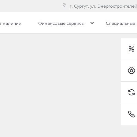
г. Сургут, ул. Энергостроителей
в наличии
Финансовые сервисы
Специальные
НА ТО
яжемся с вами удобным для вас
Toyota C-HR
пособ связи
По эл. почте