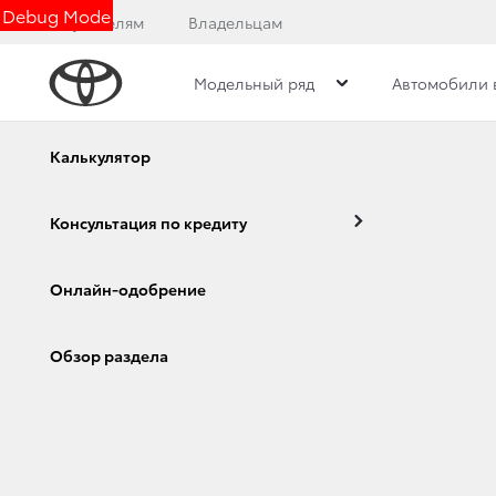
Debug Mode
Покупателям
Владельцам
Модельный ряд
Автомобили 
Калькулятор
Назад
ОНЛАЙН-ЗАПИСЬ 
Консультация по кредиту
Оставьте ваши контакты, и мы св
Онлайн-одобрение
способом
Corolla
Camry
Обзор раздела
Выберите предпочтительный с
По телефону